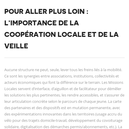
POUR ALLER PLUS LOIN :
L’IMPORTANCE DE LA
COOPÉRATION LOCALE ET DE LA
VEILLE
Aucune structure ne peut, seule, lever tous les freins liés à la mobilité.
Ce sont les synergies entre associations, institutions, collectivités et
acteurs économiques qui font la différence sur le terrain. Les Missions
Locales servent d’interface, d’aiguillon et de facilitateur pour démêler
les solutions les plus pertinentes, les rendre accessibles, et s’assurer de
leur articulation concrète selon le parcours de chaque jeune. La carte
des partenaires et des dispositifs est en mutation permanente, avec
des expérimentations innovantes dans les territoires (usage accru du
vélo pour des trajets domicile-travail, développement du covoiturage
solidaire, digitalisation des démarches permis/abonnements, etc.). La