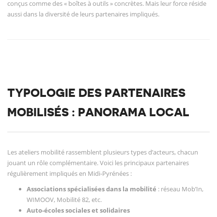
conçus comme des « boîtes à outils » concrètes. Mais leur force réside
aussi dans la diversité de leurs partenaires impliqués.
TYPOLOGIE DES PARTENAIRES
MOBILISÉS : PANORAMA LOCAL
Les ateliers mobilité rassemblent plusieurs types d’acteurs, chacun
jouant un rôle complémentaire. Voici les principaux partenaires
régulièrement impliqués en Midi-Pyrénées :
Associations spécialisées dans la mobilité
: réseau Mob’In,
WIMOOV, Mobilité 82, etc.
Auto-écoles sociales et solidaires