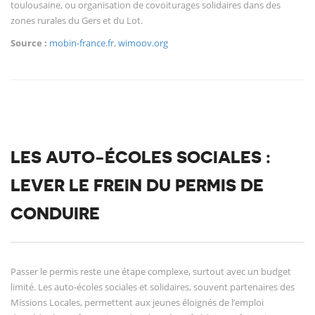
toulousaine, ou organisation de covoiturages solidaires dans des
zones rurales du Gers et du Lot.
Source :
mobin-france.fr
,
wimoov.org
LES AUTO-ÉCOLES SOCIALES :
LEVER LE FREIN DU PERMIS DE
CONDUIRE
Passer le permis reste une étape complexe, surtout avec un budget
limité. Les auto-écoles sociales et solidaires, souvent partenaires des
Missions Locales, permettent aux jeunes éloignés de l’emploi