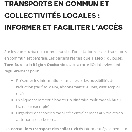
TRANSPORTS EN COMMUN ET
COLLECTIVITÉS LOCALES :
INFORMER ET FACILITER L’ACCÈS
Sur les zones urbaines comme rurales, l’orientation vers les transports
en commun est centrale. Les partenaires tels que
Tisséo
(Toulouse),
Tarn Bus
, ou la
Région Occitanie
(avec la carte liO) interviennent
régulièrement pour :
Présenter les informations tarifaires et les possibilités de
réduction (tarif solidaire, abonnements jeunes, Pass emploi,
etc.)
Expliquer comment élaborer un itinéraire multimodal (bus +
train, par exemple)
Organiser des “sorties mobilité” : entraînement aux trajets en
autonomie sur le réseau
Les
conseillers transport des collectivités
informent également sur