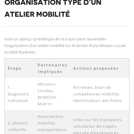
ORGANISATION TYPE D’UN
ATELIER MOBILITÉ
Voici un aperçu synthétique de ce à quoi peut ressembler
l’organisation d’un atelier mobilité sur le terrain d’une Mission Locale
en Midi-Pyrénées :
Partenaires
Étape
Actions proposées
impliqués
Missions
1.
Entretien, bilan de
Locales,
Diagnostic
compétences mobilité,
WIMOOV,
individuel
identification des freins
Mob’In
Associations
Infos sur les transports,
2. Ateliers
mobilité,
simulation de trajets,
collectifs
transporteurs
partage d’expériences