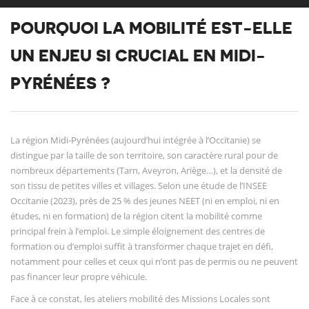
POURQUOI LA MOBILITÉ EST-ELLE
UN ENJEU SI CRUCIAL EN MIDI-
PYRÉNÉES ?
La région Midi-Pyrénées (aujourd’hui intégrée à l’Occitanie) se
distingue par la taille de son territoire, son caractère rural pour de
nombreux départements (Tarn, Aveyron, Ariège…), et la densité de
son tissu de petites villes et villages. Selon une étude de l’INSEE
Occitanie (2023), près de 25 % des jeunes NEET (ni en emploi, ni en
études, ni en formation) de la région citent la mobilité comme
principal frein à l’emploi. Le simple éloignement des centres de
formation ou d’emploi suffit à transformer chaque trajet en défi,
notamment pour celles et ceux qui n’ont pas de permis ou ne peuvent
pas financer leur propre véhicule.
Face à ce constat, les ateliers mobilité des Missions Locales sont