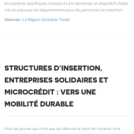
les navettes spécifiques, transports à la demande, et dispositifs d’aide
mis en place par les départements pour les personnes en insertion.
Sources :
La Région Occitanie
,
Tisséo
STRUCTURES D’INSERTION,
ENTREPRISES SOLIDAIRES ET
MICROCRÉDIT : VERS UNE
MOBILITÉ DURABLE
Pour les jeunes qui n’ont pas de véhicule et dont les horaires sont