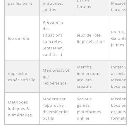
parole,
par les pairs
pratiques,
Missions
forums
soutien
Locales
Préparer à
des
PACEA,
situations
Jeux de rôle,
Jeu de rôle
Garantie
concrètes
improvisation
Jeunes
(entretien,
conflits…)
Marche,
Initiative
Mémorisation
Approche
immersion,
associativ
par
expérientielle
ateliers
Missions
l’expérience
créatifs
Locales
Moderniser
Serious
Missions
Méthodes
l’approche,
games,
Locales,
ludiques &
diversifier les
plateformes
organism
numériques
outils
online
formatio