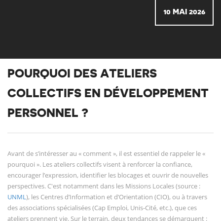
10 MAI 2026
POURQUOI DES ATELIERS
COLLECTIFS EN DÉVELOPPEMENT
PERSONNEL ?
Avant de s’intéresser au « comment », il est essentiel de rappeler le «
pourquoi ». Les ateliers collectifs visent à renforcer la confiance,
encourager l’expression, identifier les blocages et ouvrir de nouvelles
perspectives. C'est notamment dans les Missions Locales (source :
UNML
), les Centres d’Information et d’Orientation (CIO), ou à travers
des associations spécialisées (Cap Emploi, Unis-Cité, etc.), que ces
ateliers prennent vie. Sur le terrain, deux tendances se démarquent :