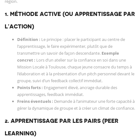
région.
1. MÉTHODE ACTIVE (OU APPRENTISSAGE PAR
L’ACTION)
Définition :
Le principe : placer le participant au centre de
l’apprentissage, le faire expérimenter, plutôt que de
transmettre un savoir de façon descendante.
Exemple
concret :
Lors d’un atelier sur la confiance en soi dans une
Mission Locale à Toulouse, chaque jeune consacre du temps à
l’élaboration et à la présentation d’un pitch personnel devant le
groupe, suivi d’un feedback collectif immédiat.
Points forts :
Engagement élevé, ancrage durable des
apprentissages, feedback immédiat.
Freins éventuels :
Demande à l’animateur une forte capacité à
gérer la dynamique de groupe et à créer un climat de confiance.
2. APPRENTISSAGE PAR LES PAIRS (PEER
LEARNING)