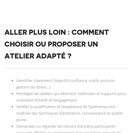
ALLER PLUS LOIN : COMMENT
CHOISIR OU PROPOSER UN
ATELIER ADAPTÉ ?
Identifier clairement l’objectif (confiance, outils, posture,
gestion du stress…)
Privilégier les ateliers qui alternent méthodes et supports pour
maintenir l’intérêt et l’engagement.
Vérifier la qualification et l’expérience de l’animateur·rice :
maîtrise des techniques d’animation, connaissance du public
jeune.
Demander ou regarder les retours d’anciens participants
(souvent affichés ou mentionnés dans les bilans annuels de