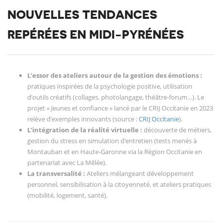
NOUVELLES TENDANCES
REPÉRÉES EN MIDI-PYRÉNÉES
L’essor des ateliers autour de la gestion des émotions :
pratiques inspirées de la psychologie positive, utilisation
d’outils créatifs (collages, photolangage, théâtre-forum…). Le
projet « Jeunes et confiance » lancé par le CRIJ Occitanie en 2023
relève d’exemples innovants (source :
CRIJ Occitanie
).
L’intégration de la réalité virtuelle :
découverte de métiers,
gestion du stress en simulation d’entretien (tests menés à
Montauban et en Haute-Garonne via la Région Occitanie en
partenariat avec La Mêlée).
La transversalité :
Ateliers mélangeant développement
personnel, sensibilisation à la citoyenneté, et ateliers pratiques
(mobilité, logement, santé).