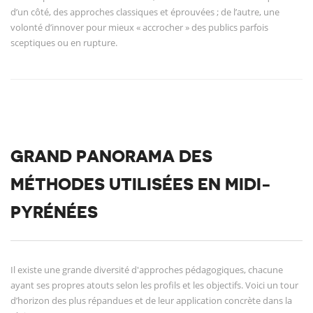
d’un côté, des approches classiques et éprouvées ; de l’autre, une
volonté d’innover pour mieux « accrocher » des publics parfois
sceptiques ou en rupture.
GRAND PANORAMA DES
MÉTHODES UTILISÉES EN MIDI-
PYRÉNÉES
Il existe une grande diversité d'approches pédagogiques, chacune
ayant ses propres atouts selon les profils et les objectifs. Voici un tour
d’horizon des plus répandues et de leur application concrète dans la