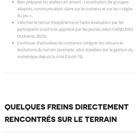
Bien préparer les ateliers en amont : constitution de groupes
adaptés, communication claire sur le contenu et sur les « règles
du jeu ».
Valoriser le retour d’expérience et l’auto-évaluation par les
participants (outil très apprécié par les jeunes selon CAPJEUNES
Occitanie, 2023).
Continuer d’actualiser les contenus, intégrer les retours et
évolutions du terrain (exemple : plus d’ateliers sur la gestion du
numérique depuis la crise Covid-19).
QUELQUES FREINS DIRECTEMENT
RENCONTRÉS SUR LE TERRAIN