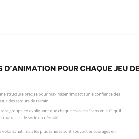
S D’ANIMATION POUR CHAQUE JEU DE
ne structure précise pour maximiser l’impact sur la confiance des
ssus des retours de terrain :
re le groupe en expliquant que chaque essai est "sans enjeu", qu’il
t mutuel est le socle du déroulé.
du volontariat, mais les plus timides sont souvent encouragés en