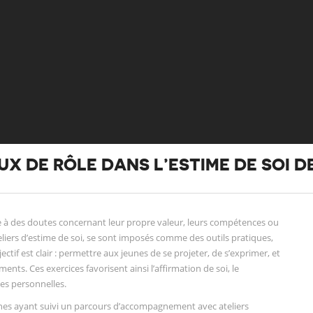
UX DE RÔLE DANS L’ESTIME DE SOI D
ce à des doutes concernant leur propre valeur, leurs compétences ou
teliers d’estime de soi, se sont imposés comme des outils pratiques,
jectif est clair : permettre aux jeunes de se projeter, de s’exprimer, et
ts. Ces exercices favorisent ainsi l’affirmation de soi, le
es personnelles.
unes ayant suivi un parcours d’accompagnement avec ateliers