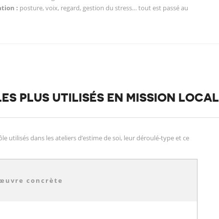
tion :
posture, voix, regard, gestion du stress… tout est passé au
ES PLUS UTILISÉS EN MISSION LOCAL
e utilisés dans les ateliers d’estime de soi, leur déroulé-type et ce
 œuvre concrète