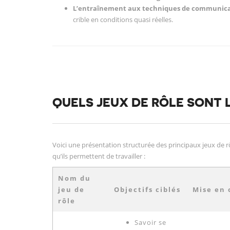
L’entraînement aux techniques de communica
crible en conditions quasi réelles.
QUELS JEUX DE RÔLE SONT L
Voici une présentation structurée des principaux jeux de rôl
qu’ils permettent de travailler :
Nom du
jeu de
Objectifs ciblés
Mise en
rôle
Savoir se