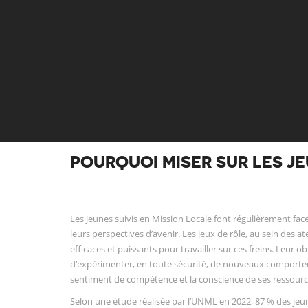
POURQUOI MISER SUR LES JE
Les jeunes suivis en Mission Locale font régulièrement fa
leurs perspectives d’avenir. Les jeux de rôle, au sein des a
efficaces et puissants pour travailler sur ces freins. Leur ob
d’expérimenter, en toute sécurité, de nouveaux comportemen
sentiment de compétence et la conscience de ses ressourc
Selon une étude réalisée par l’UNML en 2022, 87 % des je