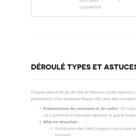
non sans
culpabilité
DÉROULÉ TYPES ET ASTUCE
Chaque séance de jeu de rôle en Mission Locale répond à u
participants. Voici quelques étapes clés, avec des conseils i
Présentation du contexte et du cadre
: On rassu
n’y a ni bonne ni mauvaise réponse, et que le respec
Mise en situation
:
Distribution des rôles (toujours sur la base 
binôme).