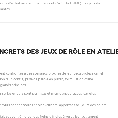
lors d’entretiens (source : Rapport d’activité UNML). Les jeux de
uantes.
NCRETS DES JEUX DE RÔLE EN ATELI
uvent confrontés à des scénarios proches de leur vécu professionnel
on d’un conflit, prise de parole en public, formulation d’une
grands principes :
risé, les erreurs sont permises et même encouragées, car elles
etours sont encadrés et bienveillants, apportant toujours des points
fait souvent émerger des freins difficiles à verbaliser autrement.