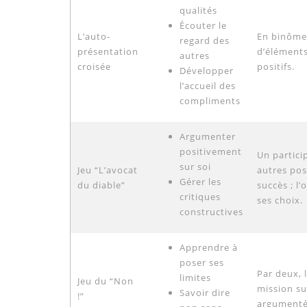
qualités
Écouter le
L’auto-
En binôme,
regard des
présentation
d’éléments
autres
croisée
positifs.
Développer
l’accueil des
compliments
Argumenter
positivement
Un partici
sur soi
Jeu “L’avocat
autres pos
Gérer les
du diable”
succès ; l’
critiques
ses choix.
constructives
Apprendre à
poser ses
Par deux, 
limites
Jeu du “Non
mission su
Savoir dire
!”
argumenté