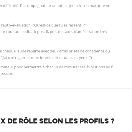
n difficulté, l’accompagnateur adapte le jeu selon la maturité ou
l’auto-évaluation (“Qu’est-ce que tu as ressenti ?”)
r tour un feedback positif, puis des axes d’amélioration très
que chaque jeune reparte avec deux-trois prises de conscience ou
: “J’ai osé regarder mon interlocuteur dans les yeux !”)
nimateur pour permettre à chacun de mesurer ses évolutions au fil
ression.
 DE RÔLE SELON LES PROFILS ?