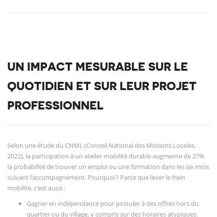
UN IMPACT MESURABLE SUR LE
QUOTIDIEN ET SUR LEUR PROJET
PROFESSIONNEL
Selon une étude du CNML (Conseil National des Missions Locales,
2022), la participation à un atelier mobilité durable augmente de 27%
la probabilité de trouver un emploi ou une formation dans les six mois
suivant l’accompagnement. Pourquoi ? Parce que lever le frein
mobilité, c’est aussi :
Gagner en indépendance pour postuler à des offres hors du
quartier ou du village, y compris sur des horaires atypiques.