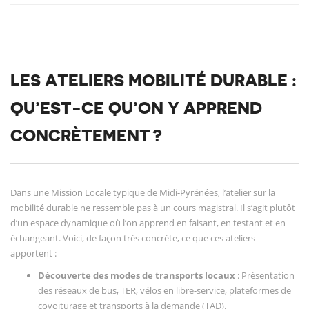
LES ATELIERS MOBILITÉ DURABLE :
QU’EST-CE QU’ON Y APPREND
CONCRÈTEMENT ?
Dans une Mission Locale typique de Midi-Pyrénées, l’atelier sur la
mobilité durable ne ressemble pas à un cours magistral. Il s’agit plutôt
d’un espace dynamique où l’on apprend en faisant, en testant et en
échangeant. Voici, de façon très concrète, ce que ces ateliers
apportent :
Découverte des modes de transports locaux
: Présentation
des réseaux de bus, TER, vélos en libre-service, plateformes de
covoiturage et transports à la demande (TAD).