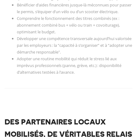
Bénéficier d’aides financières jusque-là méconnues pour passer
le permis, s’équiper d’un vélo ou d’un scooter électrique.
Comprendre le fonctionnement des titres combinés (ex :
abonnement combiné bus + vélo ou train + covoiturage),
optimisant le budget.
Développer une compétence transversale aujourd’hui valorisée
par les employeurs : la “capacité à s’organiser” et à “adopter une
démarche responsable".
Adopter une routine mobilité qui réduit le stress lié aux
imprévus professionnels (panne, grève, etc.) : disponibilité
d’alternatives testées à l’avance.
DES PARTENAIRES LOCAUX
MOBILISÉS, DE VÉRITABLES RELAIS