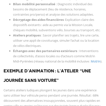
Bilan mobilité personnalisé
: Diagnostic individuel des
besoins de déplacement (lieu de résidence, horaires,
contraintes pro/perso) et analyse des solutions adaptées.
Décryptage des aides financières
: Explication claire des
dispositifs existants : aide au permis via la Mission Locale,
chèques mobilité, subventions vélo, bourses au transport, etc.
Ateliers pratiques
: Savoir planifier ses trajets, lire une carte,
utiliser une appli de covoiturage, simuler l’achat ou la location
de vélos électriques.
Échanges avec des partenaires extérieurs
: Interventions
de collectivités, d’assos locales ou d’acteurs comme Mob’in
Midi-Pyrénées (réseau national de la mobilité inclusive :
Mob’in
).
EXEMPLE D’ANIMATION : L’ATELIER “UNE
JOURNÉE SANS VOITURE”
Certains ateliers ludiques plongent les jeunes dans une expérience
sans utiliser leur véhicule perso pendant une journée. Résultat : 68%
découvrent des alternatives insoupçonnées, souvent plus rapides en
centre-ville ou moins coûteuses sur des trajets longue durée (Source :