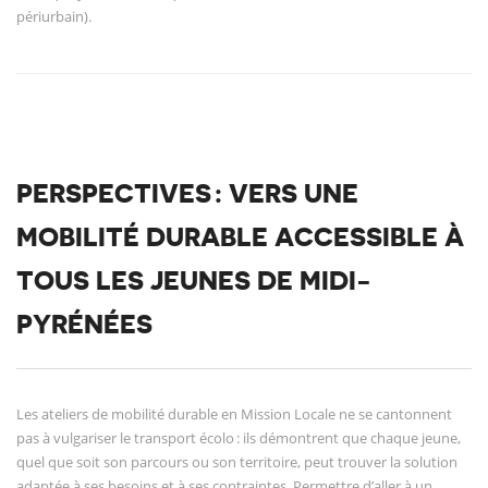
périurbain).
PERSPECTIVES : VERS UNE
MOBILITÉ DURABLE ACCESSIBLE À
TOUS LES JEUNES DE MIDI-
PYRÉNÉES
Les ateliers de mobilité durable en Mission Locale ne se cantonnent
pas à vulgariser le transport écolo : ils démontrent que chaque jeune,
quel que soit son parcours ou son territoire, peut trouver la solution
adaptée à ses besoins et à ses contraintes. Permettre d’aller à un