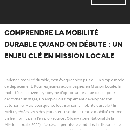
COMPRENDRE LA MOBILITÉ
DURABLE QUAND ON DÉBUTE : UN
ENJEU CLÉ EN MISSION LOCALE
Parler de mobilité durable, c’est évoquer bien plus qu’un simple mode
de déplacement. Pour les jeunes accompagnés en Mission Locale, la
mobilité est souvent synonyme d’opportunités, que ce soit pour
décrocher un stage, un emploi, ou simplement développer son
autonomie. Mais pourquoi se focaliser sur la mobilité durable ? En
Midi-Pyrénées, 25% des jeunes en insertion citent la mobilité comme
un frein principal à l’emploi (source : Observatoire National de la
Mission Locale, 2022). L'accès au permis de conduire, la disponibilité